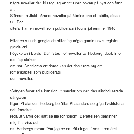
några noveller där. Nu tog jag en titt i den boken på nytt och fann
att
Sjöman faktiskt nämner noveller på åtminstone ett ställe, sidan
83. Där
citerar han en novell som publicerats i Iduns julnummer 1946.
Efter en stunds googlande hittar jag några gamla novellregister
gjorda vid
högskolan i Borås. Där listas fler noveller av Hedberg, dock inte
den jag skriver
om här. Av titlarna att döma kan det dock röra sig om
romankapitel som publicerats
som noveller.
“Sången föder ädla känslor…” handlar om den den alkoholiserade
sångaren
Egon Phalander. Hedberg berättar Phalanders sorgliga livshistoria
och försöker
reda ut varför det gått så illa för honom. Berättelsen påminner
mig tills viss del
om Hedbergs roman “Får jag be om räkningen!” som kom året