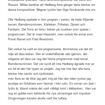
Rossini. Milles berättar att Hedberg flera gånger läste böcker om
dessa kompositörer. Wagner tyckte han föga förvånande inte om.
Olle Hedberg spelade in fem program i serien, de hade följande
teman: Barndomsminnen, Kärleken, Friheten, Djuren och
Fantasin. Det finns en lista i boken på musiken som spelas i
programmen. Det är mest klassiskt, men också lite annat som
Povel Ramel och Fred Åkerström.
Det verkar ha varit en bra programserie, åtminstone var det ett
nöje att läsa boken. Den är underhållande rakt igenom, det
roligaste att läsa var nog det första programmet med temat
Barndomsminnen. Det var synd att inte Hedberg ägnade mer av
sin tid åt den här typen av projekt. Jag har inte läst alla hans
böcker från sextio och sjuttiotalet,
men flera av de titlar jag gett mig på från den tiden tycker jag
avslöjar en författare som fastnat i trist rutin. En roman om året i
fyrtio år, ibland måste det varit väldigt tomt i idébanken. Han var
nog en gubbe som behövde lite nya utmaningar och impulser.
Omgivningen kanske skulle varit lite tuffare.