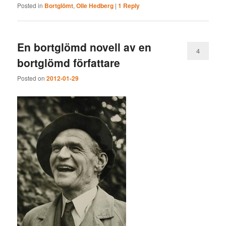
Posted in
Bortglömt
,
Olle Hedberg
|
1
Reply
En bortglömd novell av en
4
bortglömd författare
Posted on
2012-01-29