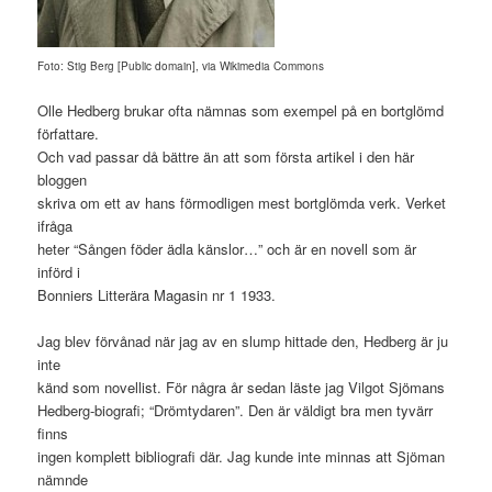
Foto: Stig Berg [Public domain], via Wikimedia Commons
Olle Hedberg brukar ofta nämnas som exempel på en bortglömd
författare.
Och vad passar då bättre än att som första artikel i den här
bloggen
skriva om ett av hans förmodligen mest bortglömda verk. Verket
ifråga
heter “Sången föder ädla känslor…” och är en novell som är
införd i
Bonniers Litterära Magasin nr 1 1933.
Jag blev förvånad när jag av en slump hittade den, Hedberg är ju
inte
känd som novellist. För några år sedan läste jag Vilgot Sjömans
Hedberg-biografi; “Drömtydaren”. Den är väldigt bra men tyvärr
finns
ingen komplett bibliografi där. Jag kunde inte minnas att Sjöman
nämnde