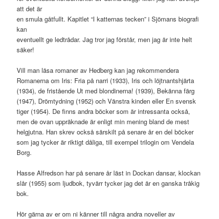
att det är
en smula gåtfullt. Kapitlet “I katternas tecken” i Sjömans biografi
kan
eventuellt ge ledtrådar. Jag tror jag förstår, men jag är inte helt
säker!
Vill man läsa romaner av Hedberg kan jag rekommendera
Romanerna om Iris: Fria på narri (1933), Iris och löjtnantshjärta
(1934), de fristående Ut med blondinerna! (1939), Bekänna färg
(1947), Drömtydning (1952) och Vänstra kinden eller En svensk
tiger (1954). De finns andra böcker som är intressanta också,
men de ovan uppräknade är enligt min mening bland de mest
helgjutna. Han skrev också särskilt på senare år en del böcker
som jag tycker är riktigt dåliga, till exempel trilogin om Vendela
Borg.
Hasse Alfredson har på senare år läst in Dockan dansar, klockan
slår (1955) som ljudbok, tyvärr tycker jag det är en ganska tråkig
bok.
Hör gärna av er om ni känner till några andra noveller av