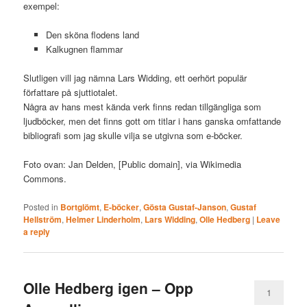
exempel:
Den sköna flodens land
Kalkugnen flammar
Slutligen vill jag nämna Lars Widding, ett oerhört populär
författare på sjuttiotalet.
Några av hans mest kända verk finns redan tillgängliga som
ljudböcker, men det finns gott om titlar i hans ganska omfattande
bibliografi som jag skulle vilja se utgivna som e-böcker.
Foto ovan: Jan Delden, [Public domain], via Wikimedia
Commons.
Posted in
Bortglömt
,
E-böcker
,
Gösta Gustaf-Janson
,
Gustaf
Hellström
,
Helmer Linderholm
,
Lars Widding
,
Olle Hedberg
|
Leave
a reply
Olle Hedberg igen – Opp
1