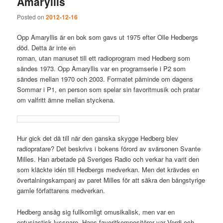
Amaryllis
Posted on
2012-12-16
Opp Amaryllis är en bok som gavs ut 1975 efter Olle Hedbergs
död. Detta är inte en
roman, utan manuset till ett radioprogram med Hedberg som
sändes 1973. Opp Amaryllis var en programserie i P2 som
sändes mellan 1970 och 2003. Formatet påminde om dagens
Sommar i P1, en person som spelar sin favoritmusik och pratar
om valfritt ämne mellan styckena.
Hur gick det då till när den ganska skygge Hedberg blev
radiopratare? Det beskrivs i bokens förord av svärsonen Svante
Milles. Han arbetade på Sveriges Radio och verkar ha varit den
som kläckte idén till Hedbergs medverkan. Men det krävdes en
övertalningskampanj av paret Milles för att säkra den bångstyrige
gamle författarens medverkan.
Hedberg ansåg sig fullkomligt omusikalisk, men var en
entusiastisk lyssnare. Hans favoritkompositörer var Verdi och