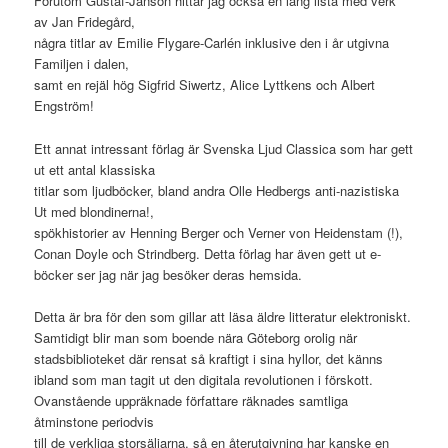
Förutom Gustaf-Janson hittar jag också en lång lista med verk
av Jan Fridegård,
några titlar av Emilie Flygare-Carlén inklusive den i år utgivna
Familjen i dalen,
samt en rejäl hög Sigfrid Siwertz, Alice Lyttkens och Albert
Engström!
Ett annat intressant förlag är Svenska Ljud Classica som har gett
ut ett antal klassiska
titlar som ljudböcker, bland andra Olle Hedbergs anti-nazistiska
Ut med blondinerna!,
spökhistorier av Henning Berger och Verner von Heidenstam (!),
Conan Doyle och Strindberg. Detta förlag har även gett ut e-
böcker ser jag när jag besöker deras hemsida.
Detta är bra för den som gillar att läsa äldre litteratur elektroniskt.
Samtidigt blir man som boende nära Göteborg orolig när
stadsbiblioteket där rensat så kraftigt i sina hyllor, det känns
ibland som man tagit ut den digitala revolutionen i förskott.
Ovanstående uppräknade författare räknades samtliga
åtminstone periodvis
till de verkliga storsäljarna, så en återutgivning har kanske en