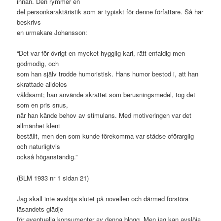
innan. Den rymmer en
del personkaraktäristik som är typiskt för denne författare. Så här
beskrivs
en urmakare Johansson:
“Det var för övrigt en mycket hygglig karl, rätt enfaldig men
godmodig, och
som han själv trodde humoristisk. Hans humor bestod i, att han
skrattade alldeles
våldsamt; han använde skrattet som berusningsmedel, tog det
som en pris snus,
när han kände behov av stimulans. Med motiveringen var det
allmänhet klent
beställt, men den som kunde förekomma var städse oförarglig
och naturligtvis
också höganständig.”
(BLM 1933 nr 1 sidan 21)
Jag skall inte avslöja slutet på novellen och därmed förstöra
läsandets glädje
för eventuella konsumenter av denna blogg. Men jag kan avslöja