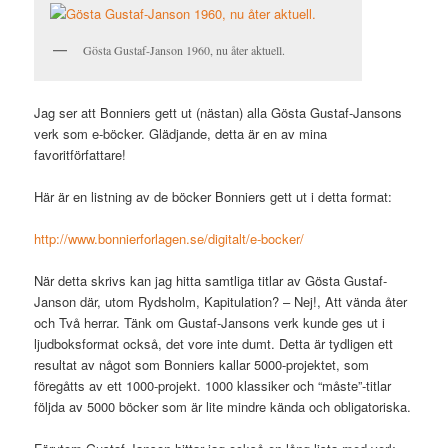
Gösta Gustaf-Janson 1960, nu åter aktuell.
Jag ser att Bonniers gett ut (nästan) alla Gösta Gustaf-Jansons
verk som e-böcker. Glädjande, detta är en av mina
favoritförfattare!
Här är en listning av de böcker Bonniers gett ut i detta format:
http://www.bonnierforlagen.se/digitalt/e-bocker/
När detta skrivs kan jag hitta samtliga titlar av Gösta Gustaf-
Janson där, utom Rydsholm, Kapitulation? – Nej!, Att vända åter
och Två herrar. Tänk om Gustaf-Jansons verk kunde ges ut i
ljudboksformat också, det vore inte dumt. Detta är tydligen ett
resultat av något som Bonniers kallar 5000-projektet, som
föregåtts av ett 1000-projekt. 1000 klassiker och “måste”-titlar
följda av 5000 böcker som är lite mindre kända och obligatoriska.