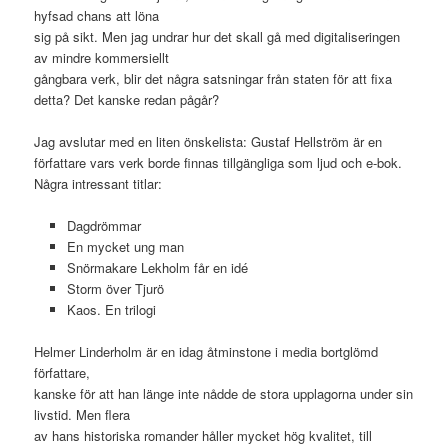
hyfsad chans att löna
sig på sikt. Men jag undrar hur det skall gå med digitaliseringen
av mindre kommersiellt
gångbara verk, blir det några satsningar från staten för att fixa
detta? Det kanske redan pågår?
Jag avslutar med en liten önskelista: Gustaf Hellström är en
författare vars verk borde finnas tillgängliga som ljud och e-bok.
Några intressant titlar:
Dagdrömmar
En mycket ung man
Snörmakare Lekholm får en idé
Storm över Tjurö
Kaos. En trilogi
Helmer Linderholm är en idag åtminstone i media bortglömd
författare,
kanske för att han länge inte nådde de stora upplagorna under sin
livstid. Men flera
av hans historiska romander håller mycket hög kvalitet, till