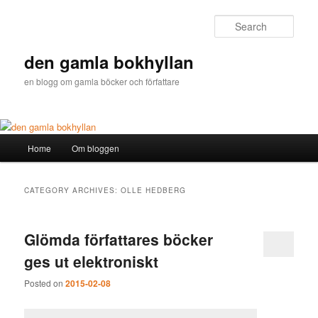
Skip
Skip
to
to
Sear
primary
secondary
content
content
den gamla bokhyllan
en blogg om gamla böcker och författare
Main
Home
Om bloggen
menu
CATEGORY ARCHIVES:
OLLE HEDBERG
Glömda författares böcker
ges ut elektroniskt
Posted on
2015-02-08