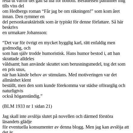
reda ut varför det gått så illa för honom. Berättelsen påminner mig
tills viss del
om Hedbergs roman “Får jag be om räkningen!” som kom året
innan. Den rymmer en
del personkaraktäristik som är typiskt för denne författare. Så här
beskrivs
en urmakare Johansson:
“Det var för övrigt en mycket hygglig karl, rätt enfaldig men
godmodig, och
som han själv trodde humoristisk. Hans humor bestod i, att han
skrattade alldeles
våldsamt; han använde skrattet som berusningsmedel, tog det som
en pris snus,
när han kände behov av stimulans. Med motiveringen var det
allmänhet klent
beställt, men den som kunde förekomma var städse oförarglig och
naturligtvis
också höganständig.”
(BLM 1933 nr 1 sidan 21)
Jag skall inte avslöja slutet på novellen och därmed förstöra
läsandets glädje
för eventuella konsumenter av denna blogg. Men jag kan avslöja att
det är