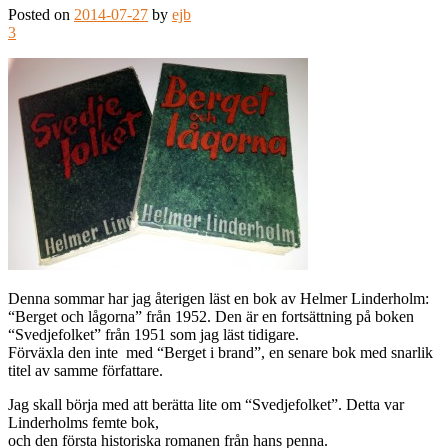
Posted on
2014-07-27
by
ejb
3
Denna sommar har jag återigen läst en bok av Helmer Linderholm:
“Berget och lågorna” från 1952. Den är en fortsättning på boken
“Svedjefolket” från 1951 som jag läst tidigare.
Förväxla den inte med “Berget i brand”, en senare bok med snarlik
titel av samme författare.
Jag skall börja med att berätta lite om “Svedjefolket”. Detta var
Linderholms femte bok,
och den första historiska romanen från hans penna.