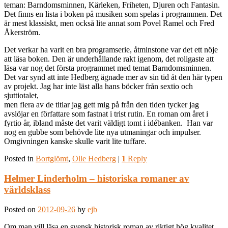
teman: Barndomsminnen, Kärleken, Friheten, Djuren och Fantasin.
Det finns en lista i boken på musiken som spelas i programmen. Det
är mest klassiskt, men också lite annat som Povel Ramel och Fred
Åkerström.
Det verkar ha varit en bra programserie, åtminstone var det ett nöje
att läsa boken. Den är underhållande rakt igenom, det roligaste att
läsa var nog det första programmet med temat Barndomsminnen.
Det var synd att inte Hedberg ägnade mer av sin tid åt den här typen
av projekt. Jag har inte läst alla hans böcker från sextio och
sjuttiotalet,
men flera av de titlar jag gett mig på från den tiden tycker jag
avslöjar en författare som fastnat i trist rutin. En roman om året i
fyrtio år, ibland måste det varit väldigt tomt i idébanken. Han var
nog en gubbe som behövde lite nya utmaningar och impulser.
Omgivningen kanske skulle varit lite tuffare.
Posted in
Bortglömt
,
Olle Hedberg
|
1
Reply
Helmer Linderholm – historiska romaner av
världsklass
Posted on
2012-09-26
by
ejb
Om man vill läsa en svensk historisk roman av riktigt hög kvalitet