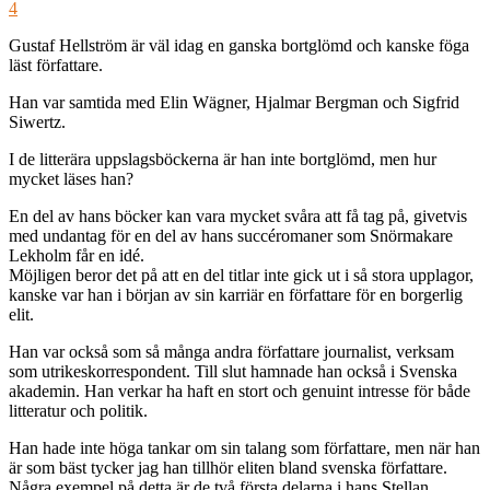
4
Gustaf Hellström är väl idag en ganska bortglömd och kanske föga
läst författare.
Han var samtida med Elin Wägner, Hjalmar Bergman och Sigfrid
Siwertz.
I de litterära uppslagsböckerna är han inte bortglömd, men hur
mycket läses han?
En del av hans böcker kan vara mycket svåra att få tag på, givetvis
med undantag för en del av hans succéromaner som Snörmakare
Lekholm får en idé.
Möjligen beror det på att en del titlar inte gick ut i så stora upplagor,
kanske var han i början av sin karriär en författare för en borgerlig
elit.
Han var också som så många andra författare journalist, verksam
som utrikeskorrespondent. Till slut hamnade han också i Svenska
akademin. Han verkar ha haft en stort och genuint intresse för både
litteratur och politik.
Han hade inte höga tankar om sin talang som författare, men när han
är som bäst tycker jag han tillhör eliten bland svenska författare.
Några exempel på detta är de två första delarna i hans Stellan