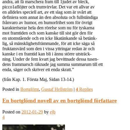
andra, att få marschera fram till 1judet av bleck,
picco1aflöjter och trumvirvlar. Det var ett allvar av
en alldeles speciell art, av ett slag som är svårt att
definiera som annat än den absoluta och fullständiga
frånvaro av humor, en humorfrihet som för övrigt
karakteriserar hela den rörelse som nu för tyskarna
mot framtiden och som kanske till sist gör den för
en utomstående och en icke likatänkande så betänk-
lig, så mänsklighetsfrämmande, för att icke säga så
fruktansvärd som den i vissa yttringar redan är och
kanske i en framtid kan bli i ännu större utsträck-
ning. Under de fem kvart jag bevittnade dessa tusen-
dens frammarsch räknade jag summa summarum till ett
enda, säger och skriver ett enda skratt.”
(från Kap. 1. Första Maj, Sidan 13-14.)
Posted in
Bortglömt
,
Gustaf Hellström
|
4
Replies
En bortglömd novell av en bortglömd författare
Posted on
2012-01-29
by
ejb
4