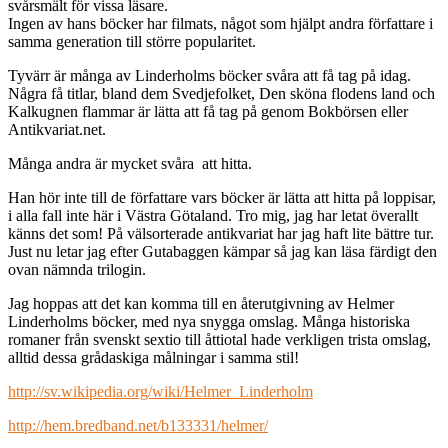
svårsmält för vissa läsare.
Ingen av hans böcker har filmats, något som hjälpt andra författare i
samma generation till större popularitet.
Tyvärr är många av Linderholms böcker svåra att få tag på idag.
Några få titlar, bland dem Svedjefolket, Den sköna flodens land och
Kalkugnen flammar är lätta att få tag på genom Bokbörsen eller
Antikvariat.net.
Många andra är mycket svåra att hitta.
Han hör inte till de författare vars böcker är lätta att hitta på loppisar,
i alla fall inte här i Västra Götaland. Tro mig, jag har letat överallt
känns det som! På välsorterade antikvariat har jag haft lite bättre tur.
Just nu letar jag efter Gutabaggen kämpar så jag kan läsa färdigt den
ovan nämnda trilogin.
Jag hoppas att det kan komma till en återutgivning av Helmer
Linderholms böcker, med nya snygga omslag. Många historiska
romaner från svenskt sextio till åttiotal hade verkligen trista omslag,
alltid dessa grådaskiga målningar i samma stil!
http://sv.wikipedia.org/wiki/Helmer_Linderholm
http://hem.bredband.net/b133331/helmer/