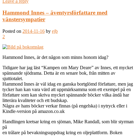
Leave a reply
Hammond Innes – äventyrsförfattare med
vänstersympatier
Posted on
2014-11-16
by
ejb
2
Hammond Innes, är det någon som minns honom idag?
Tidigare har jag läst “Kampen om Mary Deare” av Innes, ett mycket
spännande sjödrama. Detta är en senare bok, från mitten av
sjuttiotalet.
Hammond Innes är väl idag en ganska bortglömd författare, men jag
tycker han kan vara värd att uppmärksamma som ett exempel på en
författare som kan skriva mycket spännande böcker vilka ändå har
litterära kvaliteter och ett budskap.
Några av hans böcker verkar finnas (på engelska) i nytryck eller i
Kindle-version på amazon.co.uk
Handlingen kretsar kring en sjöman, Mike Randall, som blir styrman
på
en trålare på bevakningsuppdrag kring en oljeplattform. Boken