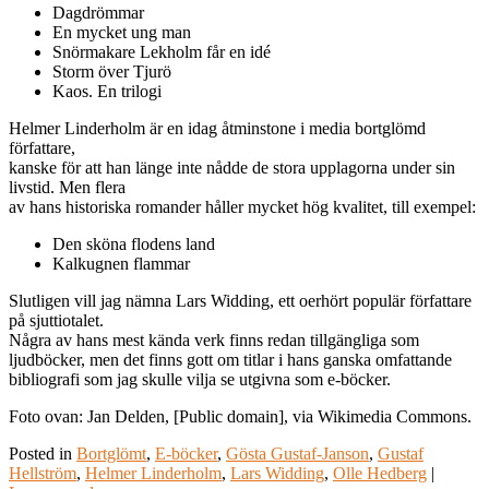
Dagdrömmar
En mycket ung man
Snörmakare Lekholm får en idé
Storm över Tjurö
Kaos. En trilogi
Helmer Linderholm är en idag åtminstone i media bortglömd
författare,
kanske för att han länge inte nådde de stora upplagorna under sin
livstid. Men flera
av hans historiska romander håller mycket hög kvalitet, till exempel:
Den sköna flodens land
Kalkugnen flammar
Slutligen vill jag nämna Lars Widding, ett oerhört populär författare
på sjuttiotalet.
Några av hans mest kända verk finns redan tillgängliga som
ljudböcker, men det finns gott om titlar i hans ganska omfattande
bibliografi som jag skulle vilja se utgivna som e-böcker.
Foto ovan: Jan Delden, [Public domain], via Wikimedia Commons.
Posted in
Bortglömt
,
E-böcker
,
Gösta Gustaf-Janson
,
Gustaf
Hellström
,
Helmer Linderholm
,
Lars Widding
,
Olle Hedberg
|