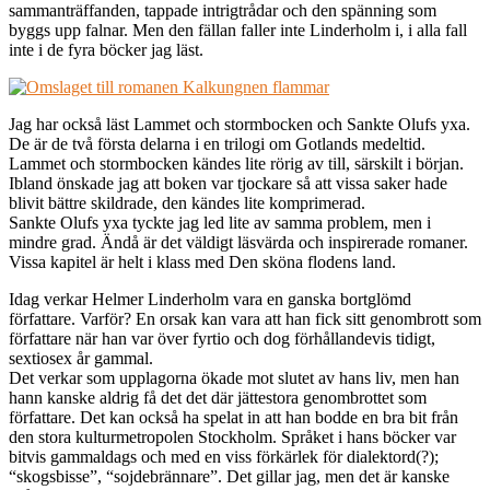
sammanträffanden, tappade intrigtrådar och den spänning som
byggs upp falnar. Men den fällan faller inte Linderholm i, i alla fall
inte i de fyra böcker jag läst.
Jag har också läst Lammet och stormbocken och Sankte Olufs yxa.
De är de två första delarna i en trilogi om Gotlands medeltid.
Lammet och stormbocken kändes lite rörig av till, särskilt i början.
Ibland önskade jag att boken var tjockare så att vissa saker hade
blivit bättre skildrade, den kändes lite komprimerad.
Sankte Olufs yxa tyckte jag led lite av samma problem, men i
mindre grad. Ändå är det väldigt läsvärda och inspirerade romaner.
Vissa kapitel är helt i klass med Den sköna flodens land.
Idag verkar Helmer Linderholm vara en ganska bortglömd
författare. Varför? En orsak kan vara att han fick sitt genombrott som
författare när han var över fyrtio och dog förhållandevis tidigt,
sextiosex år gammal.
Det verkar som upplagorna ökade mot slutet av hans liv, men han
hann kanske aldrig få det det där jättestora genombrottet som
författare. Det kan också ha spelat in att han bodde en bra bit från
den stora kulturmetropolen Stockholm. Språket i hans böcker var
bitvis gammaldags och med en viss förkärlek för dialektord(?);
“skogsbisse”, “sojdebrännare”. Det gillar jag, men det är kanske