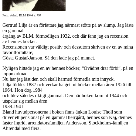
Foto: okänd, BLM 1944 s. 797
Gertrud Lilja är en författare jag närmast stötte på av slump. Jag läste
en gammal
årgång av BLM, förmodligen 1932, och där fann jag en recension
av hennes böcker.
Recensionen var väldigt positiv och dessutom skriven av en av mina
favoritförfattare;
Gösta Gustaf-Janson. Så den lade jag på minnet.
Nyligen hittade jag en av hennes böcker; “Ovädret drar förbi”, på en
loppmarknad.
Nu har jag läst den och skall härmed förmedla mitt intryck.
Lilja föddes 1887 och verkar ha gett ut böcker mellan åren 1926 till
1964. Hon dog 1984
och blev således riktigt gammal. Den här boken kom ut 1944 och
utspelar sig mellan åren
1939-1941.
Bland huvudpersonerna i boken finns änkan Louise Tholl som
driver ett pensionat på en gammal herrgård, hennes son Kaj, dennes
faster Ingrid, arrendatorsfamiljen Andersson, Stockholms-familjen
Ahrendal med flera.