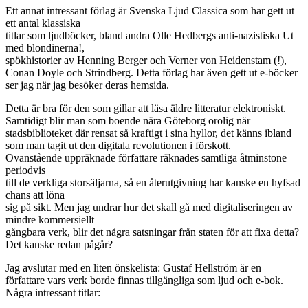
Ett annat intressant förlag är Svenska Ljud Classica som har gett ut
ett antal klassiska
titlar som ljudböcker, bland andra Olle Hedbergs anti-nazistiska Ut
med blondinerna!,
spökhistorier av Henning Berger och Verner von Heidenstam (!),
Conan Doyle och Strindberg. Detta förlag har även gett ut e-böcker
ser jag när jag besöker deras hemsida.
Detta är bra för den som gillar att läsa äldre litteratur elektroniskt.
Samtidigt blir man som boende nära Göteborg orolig när
stadsbiblioteket där rensat så kraftigt i sina hyllor, det känns ibland
som man tagit ut den digitala revolutionen i förskott.
Ovanstående uppräknade författare räknades samtliga åtminstone
periodvis
till de verkliga storsäljarna, så en återutgivning har kanske en hyfsad
chans att löna
sig på sikt. Men jag undrar hur det skall gå med digitaliseringen av
mindre kommersiellt
gångbara verk, blir det några satsningar från staten för att fixa detta?
Det kanske redan pågår?
Jag avslutar med en liten önskelista: Gustaf Hellström är en
författare vars verk borde finnas tillgängliga som ljud och e-bok.
Några intressant titlar: