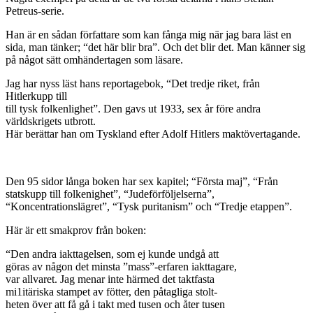
Petreus-serie.
Han är en sådan författare som kan fånga mig när jag bara läst en
sida, man tänker; “det här blir bra”. Och det blir det. Man känner sig
på något sätt omhändertagen som läsare.
Jag har nyss läst hans reportagebok, “Det tredje riket, från
Hitlerkupp till
till tysk folkenlighet”. Den gavs ut 1933, sex år före andra
världskrigets utbrott.
Här berättar han om Tyskland efter Adolf Hitlers maktövertagande.
Den 95 sidor långa boken har sex kapitel; “Första maj”, “Från
statskupp till folkenighet”, “Judeförföljelserna”,
“Koncentrationslägret”, “Tysk puritanism” och “Tredje etappen”.
Här är ett smakprov från boken:
“Den andra iakttagelsen, som ej kunde undgå att
göras av någon det minsta ”mass”-erfaren iakttagare,
var allvaret. Jag menar inte härmed det taktfasta
mi1itäriska stampet av fötter, den påtagliga stolt-
heten över att få gå i takt med tusen och åter tusen