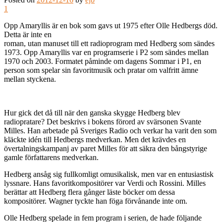
1
Opp Amaryllis är en bok som gavs ut 1975 efter Olle Hedbergs död.
Detta är inte en
roman, utan manuset till ett radioprogram med Hedberg som sändes
1973. Opp Amaryllis var en programserie i P2 som sändes mellan
1970 och 2003. Formatet påminde om dagens Sommar i P1, en
person som spelar sin favoritmusik och pratar om valfritt ämne
mellan styckena.
Hur gick det då till när den ganska skygge Hedberg blev
radiopratare? Det beskrivs i bokens förord av svärsonen Svante
Milles. Han arbetade på Sveriges Radio och verkar ha varit den som
kläckte idén till Hedbergs medverkan. Men det krävdes en
övertalningskampanj av paret Milles för att säkra den bångstyrige
gamle författarens medverkan.
Hedberg ansåg sig fullkomligt omusikalisk, men var en entusiastisk
lyssnare. Hans favoritkompositörer var Verdi och Rossini. Milles
berättar att Hedberg flera gånger läste böcker om dessa
kompositörer. Wagner tyckte han föga förvånande inte om.
Olle Hedberg spelade in fem program i serien, de hade följande