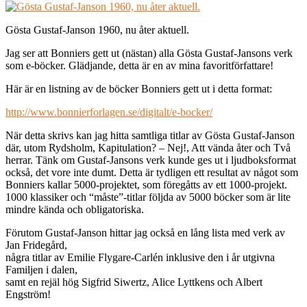
Gösta Gustaf-Janson 1960, nu åter aktuell.
Jag ser att Bonniers gett ut (nästan) alla Gösta Gustaf-Jansons verk
som e-böcker. Glädjande, detta är en av mina favoritförfattare!
Här är en listning av de böcker Bonniers gett ut i detta format:
http://www.bonnierforlagen.se/digitalt/e-bocker/
När detta skrivs kan jag hitta samtliga titlar av Gösta Gustaf-Janson
där, utom Rydsholm, Kapitulation? – Nej!, Att vända åter och Två
herrar. Tänk om Gustaf-Jansons verk kunde ges ut i ljudboksformat
också, det vore inte dumt. Detta är tydligen ett resultat av något som
Bonniers kallar 5000-projektet, som föregåtts av ett 1000-projekt.
1000 klassiker och “måste”-titlar följda av 5000 böcker som är lite
mindre kända och obligatoriska.
Förutom Gustaf-Janson hittar jag också en lång lista med verk av
Jan Fridegård,
några titlar av Emilie Flygare-Carlén inklusive den i år utgivna
Familjen i dalen,
samt en rejäl hög Sigfrid Siwertz, Alice Lyttkens och Albert
Engström!