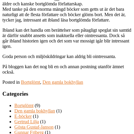
äldre och kanske bortglömda författarskap.
Med tanke på den enorma mängd böcker som getts ut är det bara
naturligt att de flesta författare och böcker glöms bort. Men det är,
tycker jag, intressant att ibland läsa bortglömda författare.
Ibland kan det handla om berättelser som påtagligt speglat sin samtid
är därför snabbt ansetts som inaktuella eller ointressanta. Dock så
går ibland historien igen och det som var mossigt igår blir intressant
igen.
Goda person och miljöskildringar kan aldrig bli ointressanta.
På bloggen kan det nog bli en och annan postning utanför ämnet
också.
Posted in
Bortglömt
,
Den gamla bokhyllan
Categories
Bortglömt
(9)
Den gamla bokhyllan
(1)
E-böcker
(1)
Gertrud Lilja
(1)
Gösta Gustaf-Janson
(1)
Gunnar Friberg
(1)