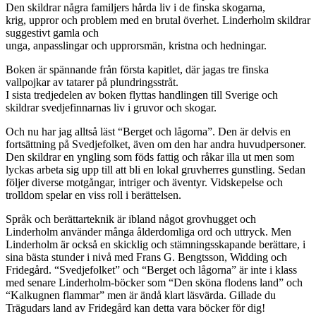
Den skildrar några familjers hårda liv i de finska skogarna,
krig, uppror och problem med en brutal överhet. Linderholm skildrar
suggestivt gamla och
unga, anpasslingar och upprorsmän, kristna och hedningar.
Boken är spännande från första kapitlet, där jagas tre finska
vallpojkar av tatarer på plundringsstråt.
I sista tredjedelen av boken flyttas handlingen till Sverige och
skildrar svedjefinnarnas liv i gruvor och skogar.
Och nu har jag alltså läst “Berget och lågorna”. Den är delvis en
fortsättning på Svedjefolket, även om den har andra huvudpersoner.
Den skildrar en yngling som föds fattig och råkar illa ut men som
lyckas arbeta sig upp till att bli en lokal gruvherres gunstling. Sedan
följer diverse motgångar, intriger och äventyr. Vidskepelse och
trolldom spelar en viss roll i berättelsen.
Språk och berättarteknik är ibland något grovhugget och
Linderholm använder många ålderdomliga ord och uttryck. Men
Linderholm är också en skicklig och stämningsskapande berättare, i
sina bästa stunder i nivå med Frans G. Bengtsson, Widding och
Fridegård. “Svedjefolket” och “Berget och lågorna” är inte i klass
med senare Linderholm-böcker som “Den sköna flodens land” och
“Kalkugnen flammar” men är ändå klart läsvärda. Gillade du
Trägudars land av Fridegård kan detta vara böcker för dig!