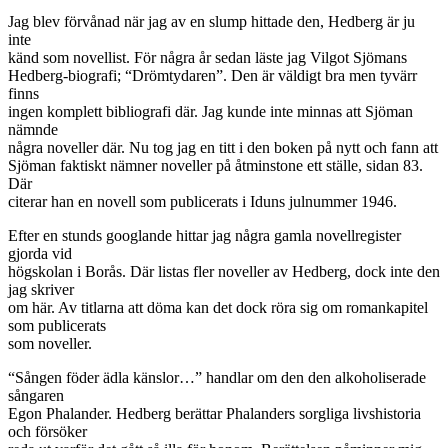
Jag blev förvånad när jag av en slump hittade den, Hedberg är ju
inte
känd som novellist. För några år sedan läste jag Vilgot Sjömans
Hedberg-biografi; “Drömtydaren”. Den är väldigt bra men tyvärr
finns
ingen komplett bibliografi där. Jag kunde inte minnas att Sjöman
nämnde
några noveller där. Nu tog jag en titt i den boken på nytt och fann att
Sjöman faktiskt nämner noveller på åtminstone ett ställe, sidan 83.
Där
citerar han en novell som publicerats i Iduns julnummer 1946.
Efter en stunds googlande hittar jag några gamla novellregister
gjorda vid
högskolan i Borås. Där listas fler noveller av Hedberg, dock inte den
jag skriver
om här. Av titlarna att döma kan det dock röra sig om romankapitel
som publicerats
som noveller.
“Sången föder ädla känslor…” handlar om den den alkoholiserade
sångaren
Egon Phalander. Hedberg berättar Phalanders sorgliga livshistoria
och försöker