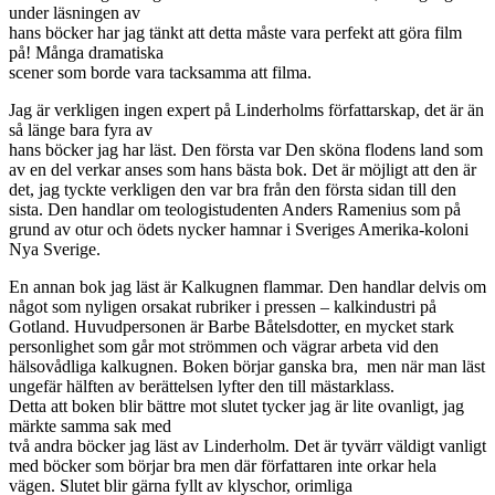
under läsningen av
hans böcker har jag tänkt att detta måste vara perfekt att göra film
på! Många dramatiska
scener som borde vara tacksamma att filma.
Jag är verkligen ingen expert på Linderholms författarskap, det är än
så länge bara fyra av
hans böcker jag har läst. Den första var Den sköna flodens land som
av en del verkar anses som hans bästa bok. Det är möjligt att den är
det, jag tyckte verkligen den var bra från den första sidan till den
sista. Den handlar om teologistudenten Anders Ramenius som på
grund av otur och ödets nycker hamnar i Sveriges Amerika-koloni
Nya Sverige.
En annan bok jag läst är Kalkugnen flammar. Den handlar delvis om
något som nyligen orsakat rubriker i pressen – kalkindustri på
Gotland. Huvudpersonen är Barbe Båtelsdotter, en mycket stark
personlighet som går mot strömmen och vägrar arbeta vid den
hälsovådliga kalkugnen. Boken börjar ganska bra, men när man läst
ungefär hälften av berättelsen lyfter den till mästarklass.
Detta att boken blir bättre mot slutet tycker jag är lite ovanligt, jag
märkte samma sak med
två andra böcker jag läst av Linderholm. Det är tyvärr väldigt vanligt
med böcker som börjar bra men där författaren inte orkar hela
vägen. Slutet blir gärna fyllt av klyschor, orimliga