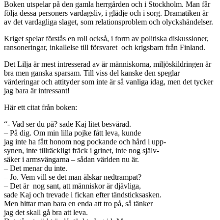
Boken utspelar på den gamla herrgården och i Stockholm. Man får
följa dessa personers vardagsliv, i glädje och i sorg. Dramatiken är
av det vardagliga slaget, som relationsproblem och olyckshändelser.
Kriget spelar förstås en roll också, i form av politiska diskussioner,
ransoneringar, inkallelse till försvaret och krigsbarn från Finland.
Det Lilja är mest intresserad av är människorna, miljöskildringen är
bra men ganska sparsam. Till viss del kanske den speglar
värderingar och attityder som inte är så vanliga idag, men det tycker
jag bara är intressant!
Här ett citat från boken:
“- Vad ser du på? sade Kaj litet besvärad.
– På dig. Om min lilla pojke fått leva, kunde
jag inte ha fått honom nog pockande och hård i upp-
synen, inte tillräckligt fräck i grinet, inte nog själv-
säker i armsvängarna – sådan världen nu är.
– Det menar du inte.
– Jo. Vem vill se det man älskar nedtrampat?
– Det är nog sant, att människor är djävliga,
sade Kaj och trevade i fickan efter tändsticksasken.
Men hittar man bara en enda att tro på, så tänker
jag det skall gå bra att leva.