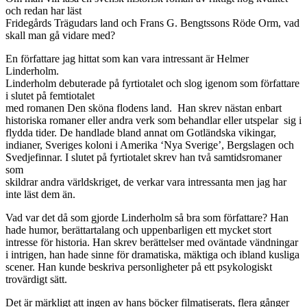
och redan har läst
Fridegårds Trägudars land och Frans G. Bengtssons Röde Orm, vad
skall man gå vidare med?
En författare jag hittat som kan vara intressant är Helmer
Linderholm.
Linderholm debuterade på fyrtiotalet och slog igenom som författare
i slutet på femtiotalet
med romanen Den sköna flodens land. Han skrev nästan enbart
historiska romaner eller andra verk som behandlar eller utspelar sig i
flydda tider. De handlade bland annat om Gotländska vikingar,
indianer, Sveriges koloni i Amerika ‘Nya Sverige’, Bergslagen och
Svedjefinnar. I slutet på fyrtiotalet skrev han två samtidsromaner
som
skildrar andra världskriget, de verkar vara intressanta men jag har
inte läst dem än.
Vad var det då som gjorde Linderholm så bra som författare? Han
hade humor, berättartalang och uppenbarligen ett mycket stort
intresse för historia. Han skrev berättelser med oväntade vändningar
i intrigen, han hade sinne för dramatiska, mäktiga och ibland kusliga
scener. Han kunde beskriva personligheter på ett psykologiskt
trovärdigt sätt.
Det är märkligt att ingen av hans böcker filmatiserats, flera gånger