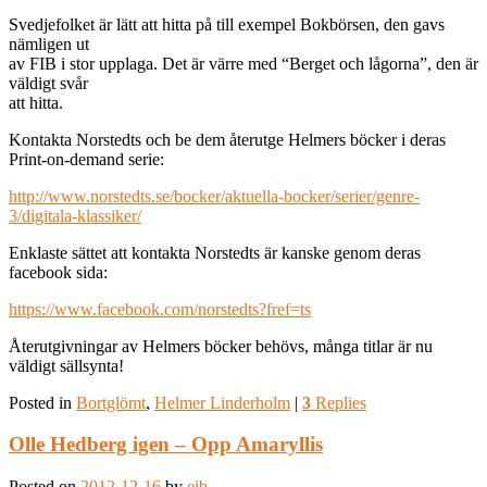
Svedjefolket är lätt att hitta på till exempel Bokbörsen, den gavs
nämligen ut
av FIB i stor upplaga. Det är värre med “Berget och lågorna”, den är
väldigt svår
att hitta.
Kontakta Norstedts och be dem återutge Helmers böcker i deras
Print-on-demand serie:
http://www.norstedts.se/bocker/aktuella-bocker/serier/genre-
3/digitala-klassiker/
Enklaste sättet att kontakta Norstedts är kanske genom deras
facebook sida:
https://www.facebook.com/norstedts?fref=ts
Återutgivningar av Helmers böcker behövs, många titlar är nu
väldigt sällsynta!
Posted in
Bortglömt
,
Helmer Linderholm
|
3
Replies
Olle Hedberg igen – Opp Amaryllis
Posted on
2012-12-16
by
ejb