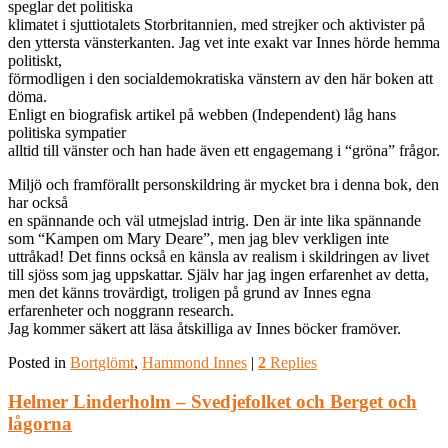
speglar det politiska
klimatet i sjuttiotalets Storbritannien, med strejker och aktivister på
den yttersta vänsterkanten. Jag vet inte exakt var Innes hörde hemma
politiskt,
förmodligen i den socialdemokratiska vänstern av den här boken att
döma.
Enligt en biografisk artikel på webben (Independent) låg hans
politiska sympatier
alltid till vänster och han hade även ett engagemang i “gröna” frågor.
Miljö och framförallt personskildring är mycket bra i denna bok, den
har också
en spännande och väl utmejslad intrig. Den är inte lika spännande
som “Kampen om Mary Deare”, men jag blev verkligen inte
uttråkad! Det finns också en känsla av realism i skildringen av livet
till sjöss som jag uppskattar. Själv har jag ingen erfarenhet av detta,
men det känns trovärdigt, troligen på grund av Innes egna
erfarenheter och noggrann research.
Jag kommer säkert att läsa åtskilliga av Innes böcker framöver.
Posted in
Bortglömt
,
Hammond Innes
|
2
Replies
Helmer Linderholm – Svedjefolket och Berget och
lågorna