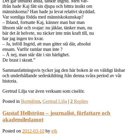
Det går utmärkt ändå, tänkte Ingrid. Men var-
ifrån hade Kaj fått sin djupa och bittra insikt om
människorna? Han hade ju levat relativt skyddad.
Var somliga födda med människokunskap?
– Ibland, fortsatte Kaj, känner man hur man
lihsom står och svajar: nu jäklar, tänker man, nu
bär det åt helvete, nu räcker inte min kraft till, nu
har jag ingen tro kvar.
– Ja, inföll Ingrid, att man gitter stå där, absolut
ensam. Varför ramlar man inte ?
– Å nej, man står där i sin härlighet.
De brast i skratt.”
Sammanfattningsvis tycker jag den här boken är en väldigt läsbar
och underhållande sedeskildring från denna svåra period av vår
historia.
Gertrud Lilja var även verksam som ciselör.
Posted in
Bortglömt
,
Gertrud Lilja
|
2
Replies
Gustaf Hellström – journalist, författare och
akademiledamot
Posted on
2012-03-10
by
ejb