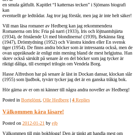
en smula gåtfullt. Kapitlet “I katternas tecken” i Sjömans biografi
kan
eventuellt ge ledtrådar. Jag tror jag förstår, men jag är inte helt säker!
Vill man läsa romaner av Hedberg kan jag rekommendera
Romanerna om Iris: Fria på narri (1933), Iris och löjtnantshjärta
(1934), de fristående Ut med blondinerna! (1939), Bekänna färg
(1947), Drömtydning (1952) och Vänstra kinden eller En svensk
tiger (1954). De finns andra böcker som är intressanta också, men de
ovan uppräknade är enligt min mening bland de mest helgjutna. Han
skrev också särskilt på senare år en del böcker som jag tycker är
riktigt dåliga, till exempel trilogin om Vendela Borg.
Hasse Alfredson har på senare år läst in Dockan dansar, klockan slår
(1955) som ljudbok, tyvärr tycker jag det är en ganska tråkig bok.
Hör gärna av er om ni känner till några andra noveller av Hedberg!
Posted in
Bortglömt
,
Olle Hedberg
|
4
Replies
Välkommen kära läsare!
Posted on
2012-01-21
by
ejb
Välkommen till min bokblogg! Den är tänkt att handla mest om